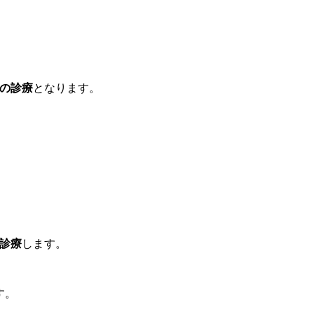
の診療
となります。
診療
します。
す。