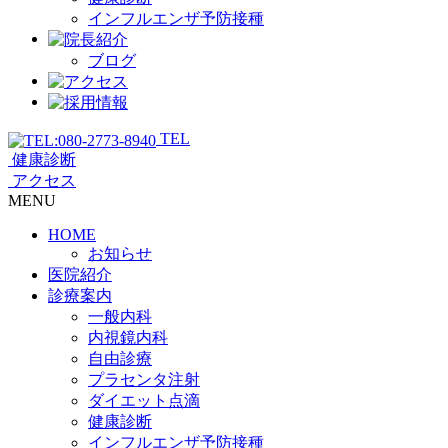
インフルエンザ予防接種
ブログ
TEL
健康診断
アクセス
MENU
HOME
お知らせ
医院紹介
診療案内
一般内科
内視鏡内科
自由診療
プラセンタ注射
ダイエット点滴
健康診断
インフルエンザ予防接種