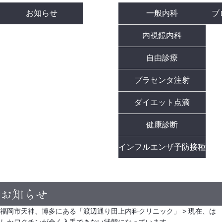
お知らせ
一般内科
ブ
内視鏡内科
自由診療
プラセンタ注射
ダイエット点滴
健康診断
インフルエンザ予防接種
お知らせ
福岡市天神、博多にある「渡辺通り田上内科クリニック」
>
現在、は