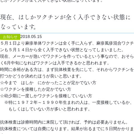
しかワクチンが全く入手できない状態になっています。
現在、はしかワクチンが全く入手できない状態に
なっています。
2018.05.15
お知らせ
５月１日より麻疹単体ワクチンは全く手に入らず、麻疹風疹混合ワクチ
ンも５月１４日から全く入手できない状態となってしまいました。
現在、メーカーが急いでワクチンを作っているという事なので、おそら
く6月中旬になればワクチンは入手できるかと思われます。
時間に余裕がある方は、まず抗体検査を先にして、それからワクチンを
打つかどうか決めたほうが良いと思います。
☆今まで はしか にかかったことが定かでない方
☆ワクチンを接種したか定かでない方
☆幼少期に一度しかワクチンを接種していない方
※特に１９７２年～１９９０年生まれの人は、一度接種しているか、
もしくはしていない方が多いと思われます。
抗体検査は診療時間内に来院して頂ければ、予約は必要ありません。
抗体検査については自費になります。結果が出るまでに５日間かかりま